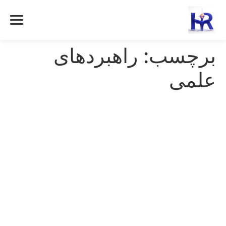
رش
ه
حتوا
برچسب:
راهبردهای
علمی