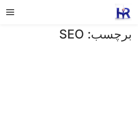
رش
ه
حتوا
برچسب:
SEO