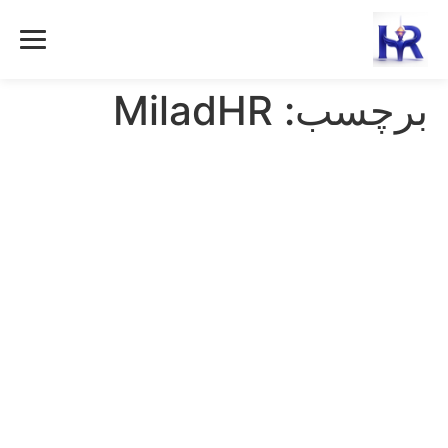
رش
ه
حتوا
برچسب:
MiladHR