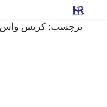
رش
ه
حتوا
برچسب:
کریس واس