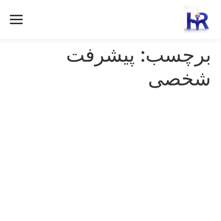
رش
ه
حتوا
برچسب:
پیشرفت
شخصی