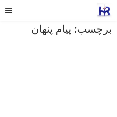
رش
ه
حتوا
برچسب:
پیام پنهان