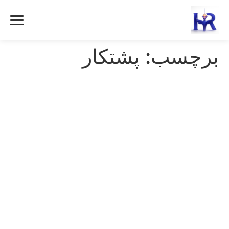
رش
ه
حتوا
برچسب:
پشتکار