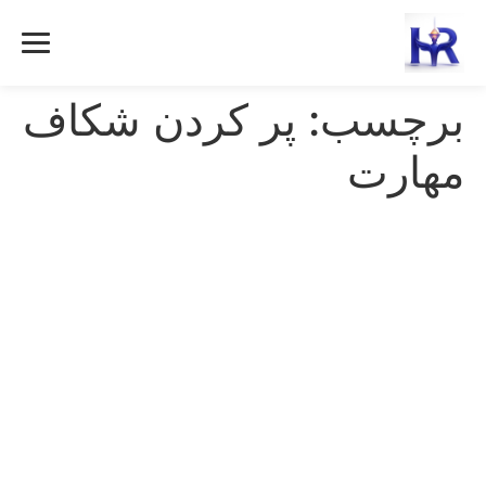
رش
ه
حتوا
برچسب:
پر کردن شکاف
مهارت