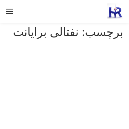
رش
ه
حتوا
برچسب:
نفتالی برایانت