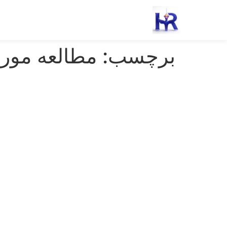
رش
ه
حتوا
برچسب:
مطالعه مور