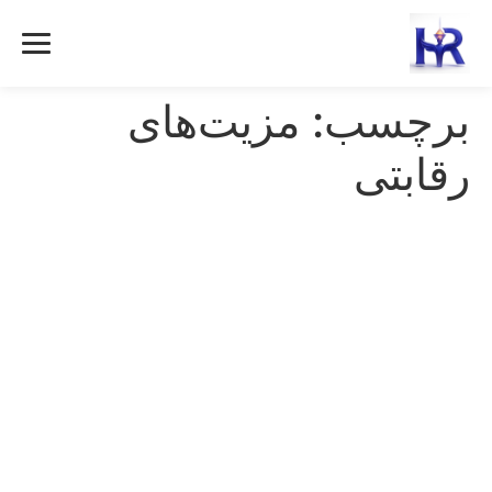
رش
ه
حتوا
برچسب:
مزیت‌های
رقابتی