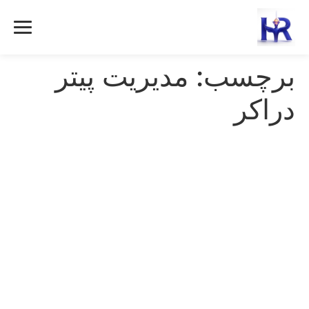
رش
ه
حتوا
برچسب:
مدیریت پیتر
دراکر