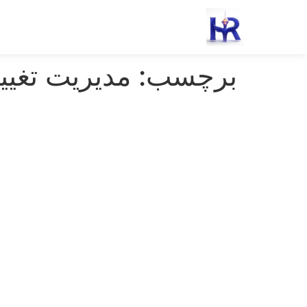
رش
ه
حتوا
برچسب:
مدیریت تغیی