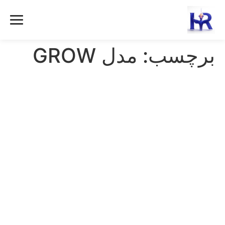
رش
ه
حتوا
برچسب:
مدل GROW