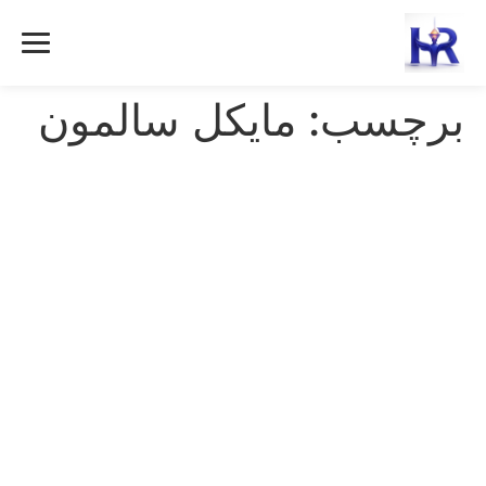
رش
ه
حتوا
برچسب:
مایکل سالمون