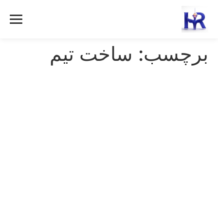
رش
ه
حتوا
برچسب:
ساخت تیم