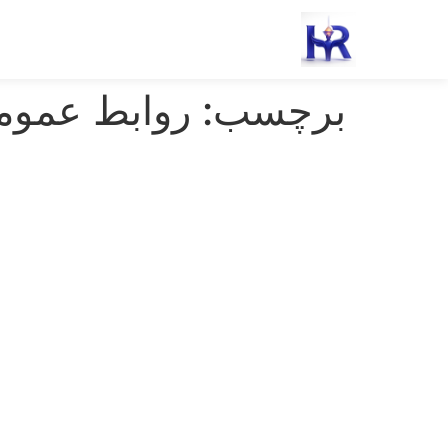
رش
ه
حتوا
برچسب:
روابط عموم