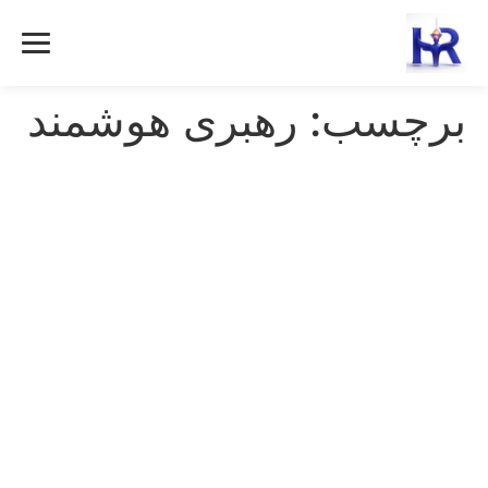
رش
ه
حتوا
برچسب:
رهبری هوشمند