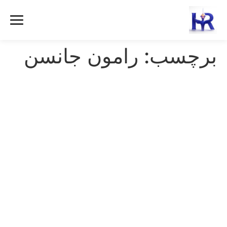
رش
ه
حتوا
برچسب:
رامون جانسن