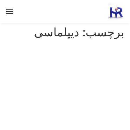
رش
ه
حتوا
برچسب:
دیپلماسی