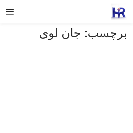
رش
ه
حتوا
برچسب:
جان لوی