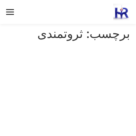
رش
ه
حتوا
برچسب:
ثروتمندی