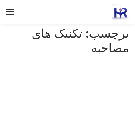
رش
ه
حتوا
برچسب:
تکنیک های
مصاحبه