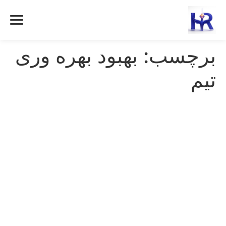
رش
ه
حتوا
برچسب:
بهبود بهره وری
تیم