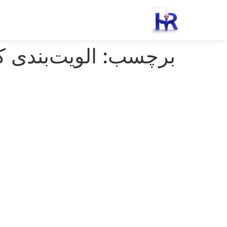
رش
ه
حتوا
برچسب:
الویت‌بندی ک