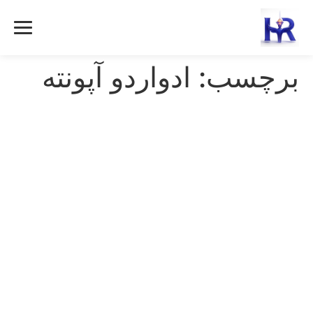
رش
ه
حتوا
برچسب:
ادواردو آپونته