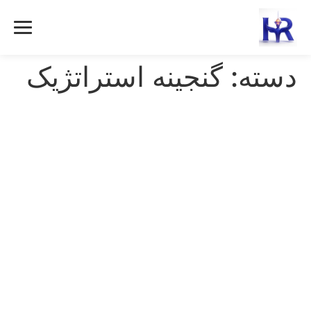
رش
ه
حتوا
دسته:
گنجینه استراتژیک